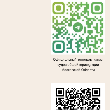
Официальный телеграм-канал
судов общей юрисдикции
Московской Области